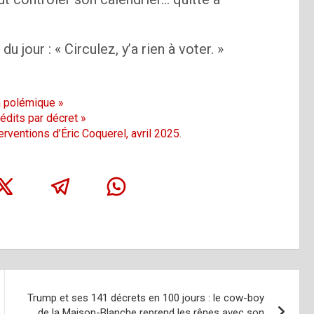
u jour : « Circulez, y’a rien à voter. »
la polémique »
rédits par décret »
ventions d’Éric Coquerel, avril 2025.
Trump et ses 141 décrets en 100 jours : le cow-boy
de la Maison-Blanche reprend les rênes avec son