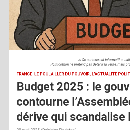
⚠️ Ce contenu est informatif et sati
Politicothon ne prétend pas détenir la vérité, mais pr
FRANCE
LE POULAILLER DU POUVOIR, L'ACTUALITÉ POLI
Budget 2025 : le gou
contourne l’Assemblée
dérive qui scandalise 
29 avril 2025
Delphine Fiechter