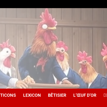
ITICONS
LEXICON
BÊTISIER
L’ŒUF D’OR
🕵