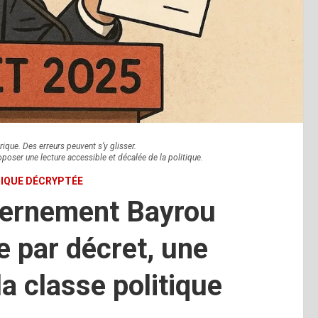
rique. Des erreurs peuvent s’y glisser.
oposer une lecture accessible et décalée de la politique.
TIQUE DÉCRYPTÉE
vernement Bayrou
 par décret, une
la classe politique