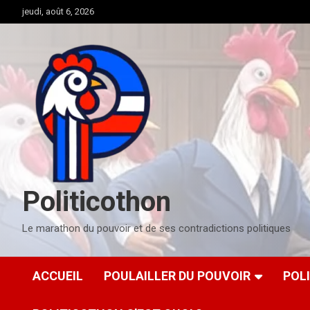
Aller
jeudi, août 6, 2026
au
contenu
Politicothon
Le marathon du pouvoir et de ses contradictions politiques
ACCUEIL
POULAILLER DU POUVOIR
POL