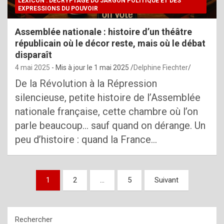
LEXICON : DÉCRYPTAGE DU JARGON POLITIQUE ET DES
EXPRESSIONS DU POUVOIR
Assemblée nationale : histoire d’un théâtre
républicain où le décor reste, mais où le débat
disparaît
4 mai 2025
- Mis à jour le
1 mai 2025
Delphine Fiechter
De la Révolution à la Répression
silencieuse, petite histoire de l’Assemblée
nationale française, cette chambre où l’on
parle beaucoup… sauf quand on dérange. Un
peu d’histoire : quand la France…
Pagination
1
2
…
5
Suivant
des
publications
Rechercher