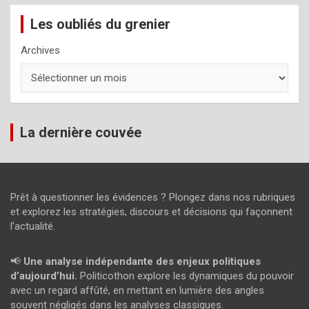
Les oubliés du grenier
Archives
La dernière couvée
Prêt à questionner les évidences ? Plongez dans nos rubriques
et explorez les stratégies, discours et décisions qui façonnent
l’actualité.
📢
Une analyse indépendante des enjeux politiques
d’aujourd’hui.
Politicothon explore les dynamiques du pouvoir
avec un regard affûté, en mettant en lumière des angles
souvent négligés dans les analyses classiques.