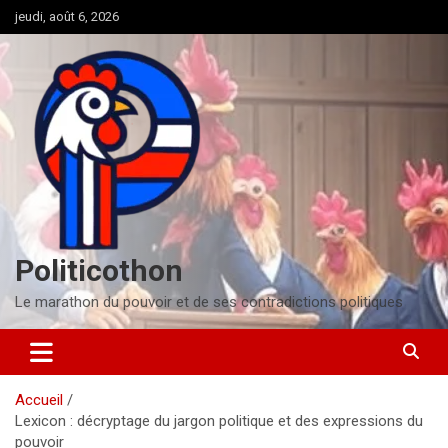
Aller
jeudi, août 6, 2026
au
contenu
Politicothon
Le marathon du pouvoir et de ses contradictions politiques
Accueil
Lexicon : décryptage du jargon politique et des expressions du
pouvoir