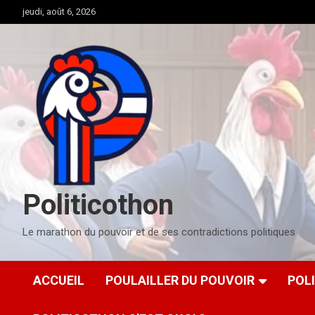
Aller
jeudi, août 6, 2026
au
contenu
Politicothon
Le marathon du pouvoir et de ses contradictions politiques
ACCUEIL
POULAILLER DU POUVOIR
POL