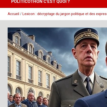
POLITICOTHON C’EST QUOI ?
Accueil
Lexicon : décryptage du jargon politique et des expre