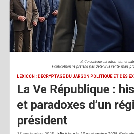
⚠️ Ce contenu est informatif et sati
Politicothon ne prétend pas détenir la vérité, mais pr
LEXICON : DÉCRYPTAGE DU JARGON POLITIQUE ET DES E
La Ve République : hi
et paradoxes d’un régi
président
15 septembre 2025
- Mis à jour le
10 septembre 2025
Delphin