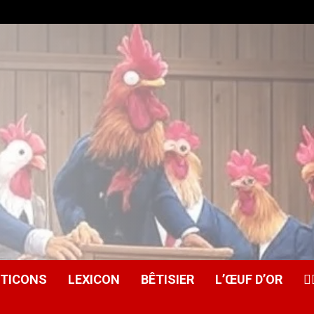
ITICONS
LEXICON
BÊTISIER
L’ŒUF D’OR
🕵