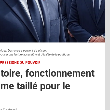
rique. Des erreurs peuvent s’y glisser.
oposer une lecture accessible et décalée de la politique.
XPRESSIONS DU POUVOIR
stoire, fonctionnement
me taillé pour le
e Fiechter