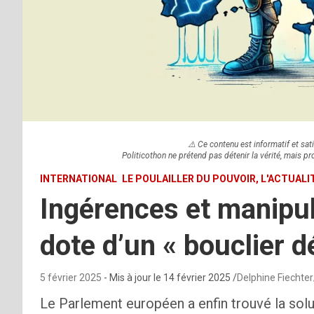
⚠️ Ce contenu est informatif et sati
Politicothon ne prétend pas détenir la vérité, mais pr
INTERNATIONAL
LE POULAILLER DU POUVOIR, L'ACTUAL
Ingérences et manipul
dote d’un « bouclier 
5 février 2025
- Mis à jour le
14 février 2025
Delphine Fiechter
Le Parlement européen a enfin trouvé la sol