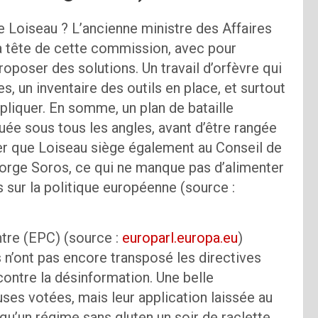
e Loiseau ? L’ancienne ministre des Affaires
 tête de cette commission, avec pour
oposer des solutions. Un travail d’orfèvre qui
un inventaire des outils en place, et surtout
ppliquer. En somme, un plan de bataille
ée sous tous les angles, avant d’être rangée
oter que Loiseau siège également au Conseil de
George Soros, ce qui ne manque pas d’alimenter
s sur la politique européenne (source :
ntre (EPC) (source :
eu
r
oparl.europa.eu
)
n’ont pas encore transposé les directives
contre la désinformation. Une belle
uses votées, mais leur application laissée au
qu’un régime sans gluten un soir de raclette.