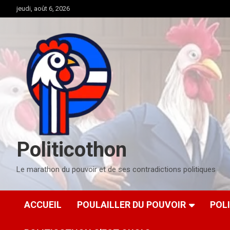
Aller
jeudi, août 6, 2026
au
contenu
Politicothon
Le marathon du pouvoir et de ses contradictions politiques
ACCUEIL
POULAILLER DU POUVOIR
POL