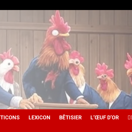
ITICONS
LEXICON
BÊTISIER
L’ŒUF D’OR
🕵