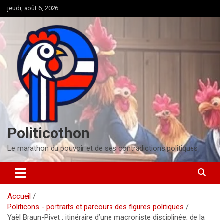
Aller
jeudi, août 6, 2026
au
contenu
Politicothon
Le marathon du pouvoir et de ses contradictions politiques
Accueil
Politicons - portraits et parcours des figures politiques
Yaël Braun-Pivet : itinéraire d’une macroniste disciplinée, de la