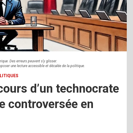
rique. Des erreurs peuvent s’y glisser.
oposer une lecture accessible et décalée de la politique.
LITIQUES
cours d’un technocrate
ue controversée en