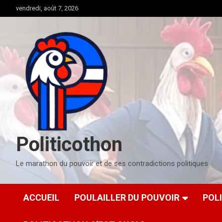
Aller
vendredi, août 7, 2026
au
contenu
Politicothon
Le marathon du pouvoir et de ses contradictions politiques
ACCUEIL
POULAILLER DU POUVOIR
POL