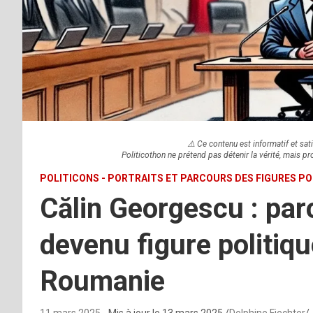
⚠️ Ce contenu est informatif et sati
Politicothon ne prétend pas détenir la vérité, mais pr
POLITICONS - PORTRAITS ET PARCOURS DES FIGURES PO
Călin Georgescu : par
devenu figure politiq
Roumanie
11 mars 2025
- Mis à jour le
13 mars 2025
Delphine Fiechter