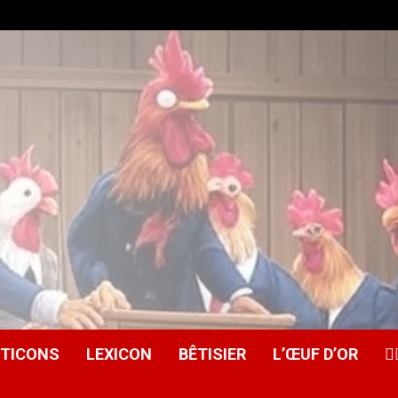
ITICONS
LEXICON
BÊTISIER
L’ŒUF D’OR
🕵