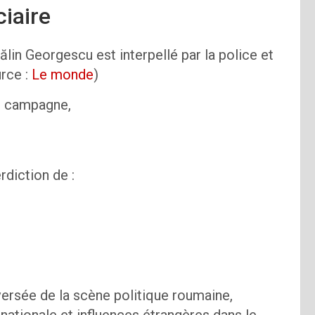
ciaire
Călin Georgescu est interpellé par la police et
urce :
Le monde
)
e campagne,
rdiction de :
ersée de la scène politique roumaine,
nationale et influences étrangères dans le