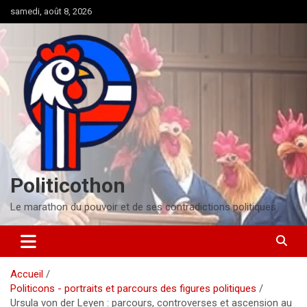
Aller
samedi, août 8, 2026
au
contenu
Politicothon
Le marathon du pouvoir et de ses contradictions politiques
Accueil
Politicons - portraits et parcours des figures politiques
Ursula von der Leyen : parcours, controverses et ascension au