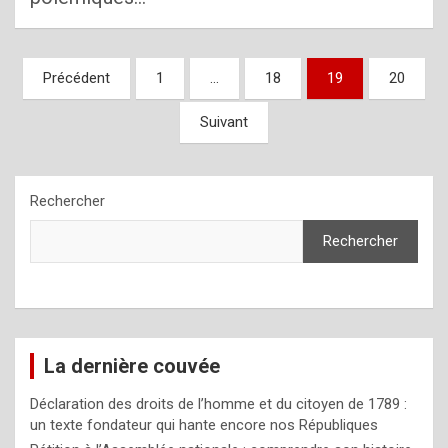
Pagination
Précédent
1
…
18
19
20
des
Suivant
publications
Rechercher
Rechercher
La dernière couvée
Déclaration des droits de l’homme et du citoyen de 1789 :
un texte fondateur qui hante encore nos Républiques